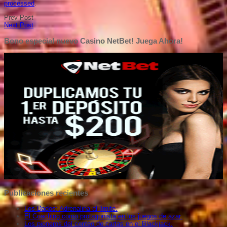
processed
.
Prev Post
Next Post
Bono especial nuevo Casino NetBet! Juega Ahora!
Publicaciones recientes
Los Dados: Adrenalina al límite.
El Coaching como protagonista en los juegos de azar.
Los pioneros del conteo de cartas en el Blackjack.