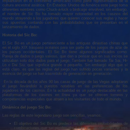
implantaron en el continente americano como parte representativa de la
cultura ancestral asiática. En Estados Unidos de América este juego toma
diferentes nombres como Chuck-a-luck o birdcage envolved, sin embargo,
el nombre de Sic Bo ha tomado mayor notoriedad en los casinos del
mundo atrayendo a los jugadores que quieren conocer sus reglas y hacer
sus apuestas contando con las probabilidades que se presentan en el
lanzamiento de dados.
Historia del Sic Bo:
El Sic Bo es un juego perteneciente a las antiguas dinastías chinas que
en el siglo XIX traspaso océanos para ser parte de los juegos de azar de
los países occidentales. El Sic Bo tiene algunos significados como:
Pareja de dados o juego valioso, que dan a pensar que en sus inicios se
utilizaban solo dos dados para el juego. También fue llamado Tai Sai, Hi-
Lo o Dai Siu, que significa grande o pequeño. Sin embargó algo que sí
está claro, es que las reglas del juego han sufrido pocas variantes y la
esencia del juego se han trasmitido de generación en generación.
En la década de los años 90 las casas de juego de las Vegas adoptaron
el juego llevándolo a puestos notables en las preferencias de los
jugadores de los casinos. En la actualidad es un juego destacable en las
plataformas de los casinos en línea ya que se ofrecen torneos y
competencias especiales que atraen a los visitantes de todo el mundo
.
Dinámica del juego Sic Bo:
Las reglas de este legendario juego son sencillas, veamos:
El objetivo del Sic Bo es predecir las diferentes probabilidades de
combinaciones que se pueden dar luego del lanzamiento de tres