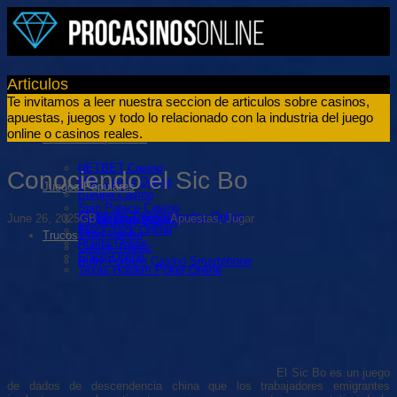
Articulos
Inicio
Te invitamos a leer nuestra seccion de articulos sobre casinos,
apuestas, juegos y todo lo relacionado con la industria del juego
online o casinos reales.
Casinos Disponibles
NETBET Casino
Conociendo el Sic Bo
888 Casino Online
Juegos Populares
Europa Casino
Spin Palace Casino
Maquinas Tragamonedas Online
June 26, 2025
GB
No Comments
Apuestas, Jugar
JackpotCity Casino
Black Jack Online
Titan Casino
Trucos
Ruleta Online
Casino Tropez
Craps Online
Ruby Fortune Casino Smartphone
Texas Holdem Poker Online
El Sic Bo es un juego
de dados de descendencia china que los trabajadores emigrantes