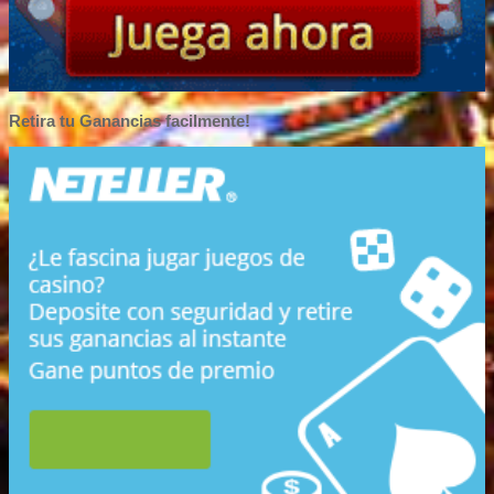
Retira tu Ganancias facilmente!