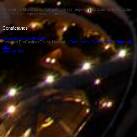
Al estar certificados cumplimos con las mejores prácticas de la industria.
Haz click en logo para verificarnos.
Contáctanos
Dudas o Consultas Aquí
Powered ProCasinosOnline Network |
Terminos y Condiciones
|
Mapa del
Sitio
Back to Top