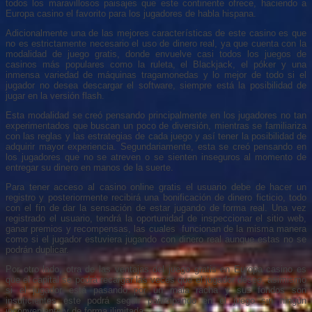
todos los maravillosos paisajes que este continente ofrece, haciendo a
Europa casino el favorito para los jugadores de habla hispana.
Adicionalmente una de las mejores características de este casino es que
no es estrictamente necesario el uso de dinero real, ya que cuenta con la
modalidad de juego gratis, donde envuelve casi todos los juegos de
casinos más populares como la ruleta, el Blackjack, el póker y una
inmensa variedad de máquinas tragamonedas y lo mejor de todo si el
jugador no desea descargar el software, siempre está la posibilidad de
jugar en la versión flash.
Esta modalidad se creó pensando principalmente en los jugadores no tan
experimentados que buscan un poco de diversión, mientras se familiariza
con las reglas y las estrategias de cada juego y así tener la posibilidad de
adquirir mayor experiencia. Segundariamente, esta se creó pensando en
los jugadores que no se atreven o se sienten inseguros al momento de
entregar su dinero en manos de la suerte.
Para tener acceso al casino online gratis el usuario debe de hacer un
registro y posteriormente recibirá una bonificación de dinero ficticio, todo
con el fin de dar la sensación de estar jugando de forma real. Una vez
registrado el usuario, tendrá la oportunidad de inspeccionar el sitio web,
ganar premios y recompensas, las cuales funcionan de la misma manera
como si el jugador estuviera jugando con dinero real aunque estas no se
podrán duplicar.
Por otro lado, otra de las ventajas del juego gratis en Europa casino es
que el capital se podrá recargar las veces que el jugador desee, asimismo
si el jugador está pasando por un mala racha y sus fondos son
insuficientes este podrá seguir participando en el juego sin ningún
inconveniente y de forma ilimitada.