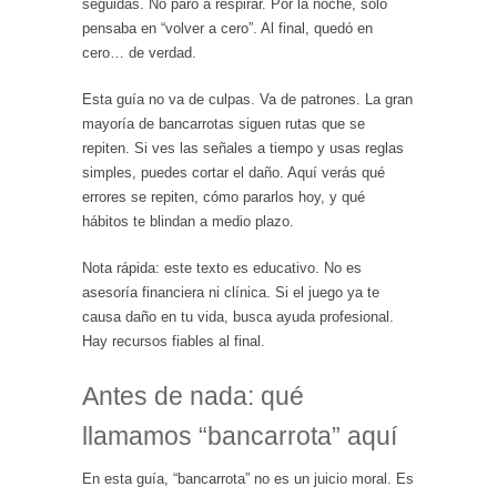
seguidas. No paró a respirar. Por la noche, solo
pensaba en “volver a cero”. Al final, quedó en
cero… de verdad.
Esta guía no va de culpas. Va de patrones. La gran
mayoría de bancarrotas siguen rutas que se
repiten. Si ves las señales a tiempo y usas reglas
simples, puedes cortar el daño. Aquí verás qué
errores se repiten, cómo pararlos hoy, y qué
hábitos te blindan a medio plazo.
Nota rápida: este texto es educativo. No es
asesoría financiera ni clínica. Si el juego ya te
causa daño en tu vida, busca ayuda profesional.
Hay recursos fiables al final.
Antes de nada: qué
llamamos “bancarrota” aquí
En esta guía, “bancarrota” no es un juicio moral. Es