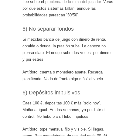
Lee sobre el
problema de la ruina del jugador
. Verás
por qué estos sistemas fallan, aunque las
probabilidades parezcan “50/50”.
5) No separar fondos
Si mezclas banca de juego con dinero de renta,
comida o deuda, la presión sube. La cabeza no
piensa claro. El riesgo sube dos veces: por dinero
y por estrés.
Antídoto: cuenta o monedero aparte. Recarga
planificada. Nada de “meto algo más” al vuelo.
6) Depósitos impulsivos
Caes 100 €, depositas 100 € más “solo hoy”.
Mañana, igual. En dos semanas, ya perdiste el
control. No hubo plan. Hubo impulsos.
Antídoto: tope mensual fijo y visible. Si llegas,
paras. Pon recordatorios de realidad cada 30–45