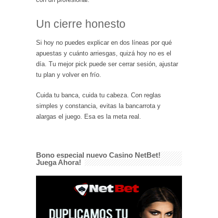
Un cierre honesto
Si hoy no puedes explicar en dos líneas por qué
apuestas y cuánto arriesgas, quizá hoy no es el
día. Tu mejor pick puede ser cerrar sesión, ajustar
tu plan y volver en frío.
Cuida tu banca, cuida tu cabeza. Con reglas
simples y constancia, evitas la bancarrota y
alargas el juego. Esa es la meta real.
Bono especial nuevo Casino NetBet!
Juega Ahora!