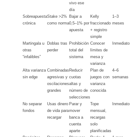
vivo ese
día
Sobreapuesta
Stake >2%
Bajar a
Kelly
1–3
crónica
como norma
0,5–1% por
fraccionado
meses
apuesta
+ registro
simple
Martingala u
Doblas tras
Prohibición
Conocer
Inmediato
otras
perder
total del
límites de
“infalibles”
sistema
mesa y
varianza
Alta varianza
Combinadas
Reducir
Plan de
4–6
sin edge
agresivas y
cuotas
juegos con
semanas
oscilaciones
altas y
varianza
grandes
número de
conocida
selecciones
No separar
Usas dinero
Parar y
Tope
Inmediato
fondos
de vida para
mover
mensual,
recargar
banca a
recargas
cuenta
solo
aparte
planificadas