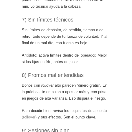
min. Lo técnico ayuda a la cabeza.
7) Sin límites técnicos
Sin límites de depósito, de pérdida, tiempo o de
retiro, todo depende de tu fuerza de voluntad. Y al
final de un mal día, esa fuerza es baja.
Antídoto: activa límites dentro del operador. Mejor
si los fijas en frío, antes de jugar.
8) Promos mal entendidas
Bonos con
rollover
alto parecen “dinero gratis”. En
la práctica, te empujan a apostar más y con prisa,
en juegos de alta varianza. Eso dispara el riesgo.
Para decidir bien, revisa los
requisitos de apuesta
(rollover)
y sus efectos. Son el punto clave.
9) Sesiones sin plan