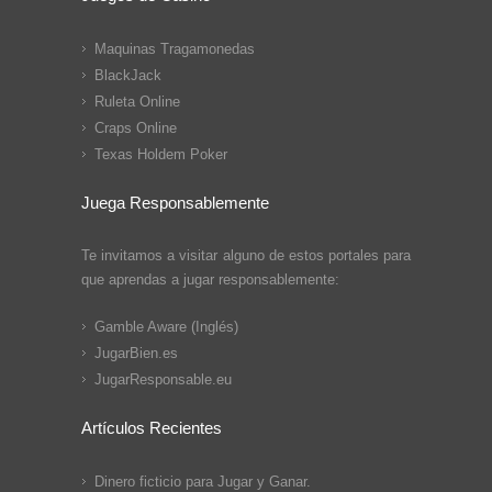
Maquinas Tragamonedas
BlackJack
Ruleta Online
Craps Online
Texas Holdem Poker
Juega Responsablemente
Te invitamos a visitar alguno de estos portales para
que aprendas a jugar responsablemente:
Gamble Aware (Inglés)
JugarBien.es
JugarResponsable.eu
Artículos Recientes
Dinero ficticio para Jugar y Ganar.