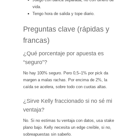
vida.
Tengo hora de salida y tope diario.
Preguntas clave (rápidas y
francas)
¿Qué porcentaje por apuesta es
“seguro”?
No hay 100% seguro. Pero 0,5–1% por pick da
margen a malas rachas. Por encima de 2%, la
caída se acelera, sobre todo con cuotas altas.
¿Sirve Kelly fraccionado si no sé mi
ventaja?
No. Si no estimas tu ventaja con datos, usa stake
plano bajo. Kelly necesita un edge creíble, si no,
sobreapuestas sin saberlo.