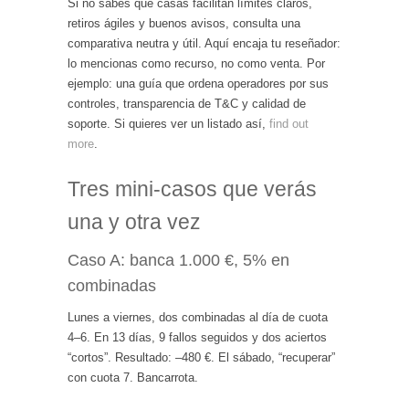
Si no sabes qué casas facilitan límites claros,
retiros ágiles y buenos avisos, consulta una
comparativa neutra y útil. Aquí encaja tu reseñador:
lo mencionas como recurso, no como venta. Por
ejemplo: una guía que ordena operadores por sus
controles, transparencia de T&C y calidad de
soporte. Si quieres ver un listado así,
find out
more
.
Tres mini-casos que verás
una y otra vez
Caso A: banca 1.000 €, 5% en
combinadas
Lunes a viernes, dos combinadas al día de cuota
4–6. En 13 días, 9 fallos seguidos y dos aciertos
“cortos”. Resultado: –480 €. El sábado, “recuperar”
con cuota 7. Bancarrota.