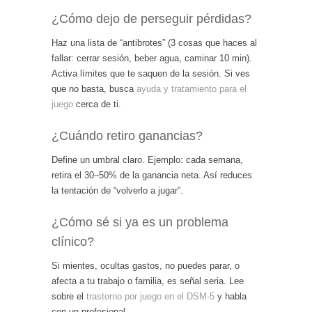
¿Cómo dejo de perseguir pérdidas?
Haz una lista de “antibrotes” (3 cosas que haces al
fallar: cerrar sesión, beber agua, caminar 10 min).
Activa límites que te saquen de la sesión. Si ves
que no basta, busca
ayuda y tratamiento para el
juego
cerca de ti.
¿Cuándo retiro ganancias?
Define un umbral claro. Ejemplo: cada semana,
retira el 30–50% de la ganancia neta. Así reduces
la tentación de “volverlo a jugar”.
¿Cómo sé si ya es un problema
clínico?
Si mientes, ocultas gastos, no puedes parar, o
afecta a tu trabajo o familia, es señal seria. Lee
sobre el
trastorno por juego en el DSM-5
y habla
con un profesional.