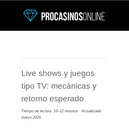
Live shows y juegos
tipo TV: mecánicas y
retorno esperado
Tiempo de lectura: 10–12 minutos · Actualizado:
marzo 2026