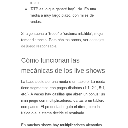
plazo.
“RTP es lo que ganaré hoy”. No. Es una
media a muy largo plazo, con miles de
rondas.
Si algo suena a “truco” o “sistema infalible”, mejor
tomar distancia. Para hábitos sanos, ver
consejos
de juego responsable
.
Cómo funcionan las
mecánicas de los live shows
La base suele ser una rueda o un tablero. La rueda
tiene segmentos con pagos distintos (1:1, 2:1, 5:1,
etc.). A veces hay casillas que abren un bonus: un
mini juego con multiplicadores, cartas o un tablero
con pasos. El presentador guía el ritmo, pero la
física o el sistema decide el resultado.
En muchos shows hay multiplicadores aleatorios.