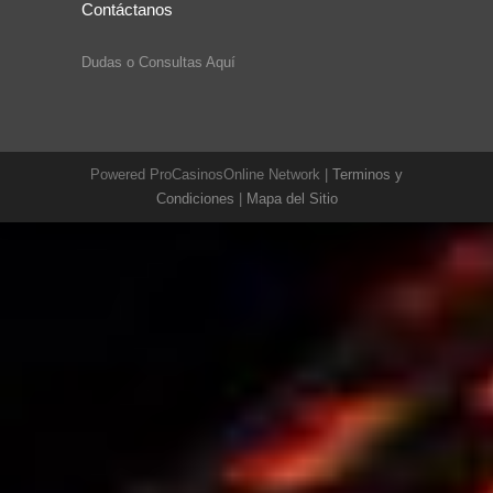
Contáctanos
Dudas o Consultas Aquí
Powered ProCasinosOnline Network |
Terminos y
Condiciones
|
Mapa del Sitio