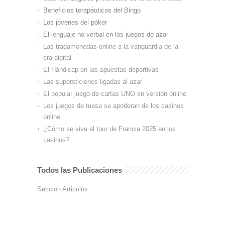
Beneficios terapéuticos del Bingo
Los jóvenes del póker
El lenguaje no verbal en los juegos de azar
Las tragamonedas online a la vanguardia de la
era digital
El Hándicap en las apuestas deportivas
Las supersticiones ligadas al azar
El popular juego de cartas UNO en versión online
Los juegos de mesa se apoderan de los casinos
online.
¿Cómo se vive el tour de Francia 2025 en los
casinos?
Todos las Publicaciones
Sección Articulos