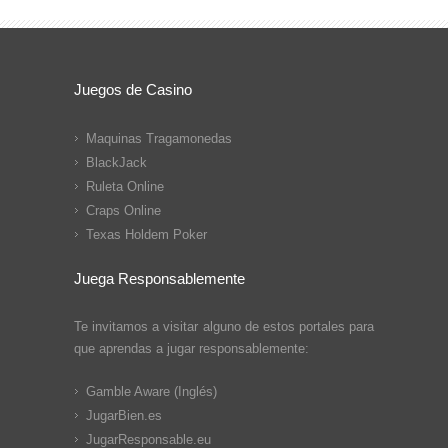
Juegos de Casino
Maquinas Tragamonedas
BlackJack
Ruleta Online
Craps Online
Texas Holdem Poker
Juega Responsablemente
Te invitamos a visitar alguno de estos portales para
que aprendas a jugar responsablemente:
Gamble Aware (Inglés)
JugarBien.es
JugarResponsable.eu